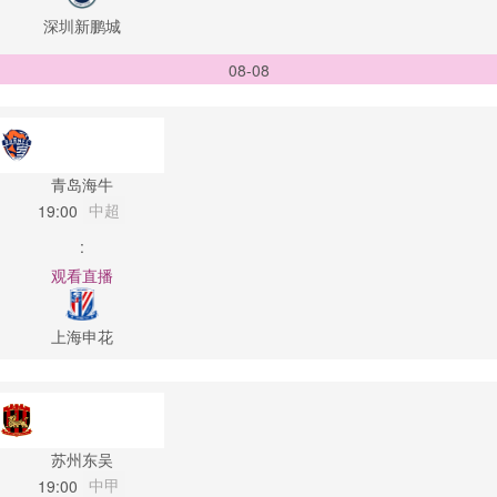
深圳新鹏城
08-08
青岛海牛
中超
19:00
:
观看直播
上海申花
苏州东吴
中甲
19:00