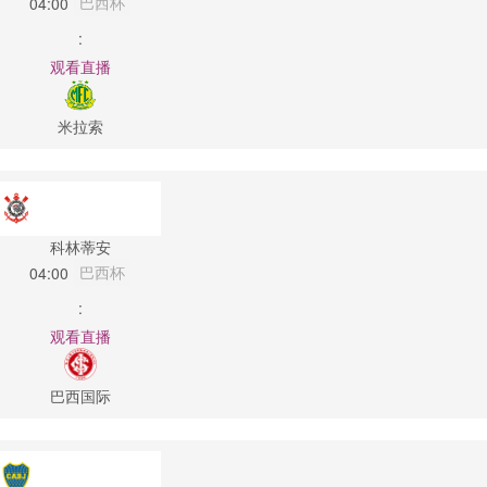
巴西杯
04:00
:
观看直播
米拉索
科林蒂安
巴西杯
04:00
:
观看直播
巴西国际