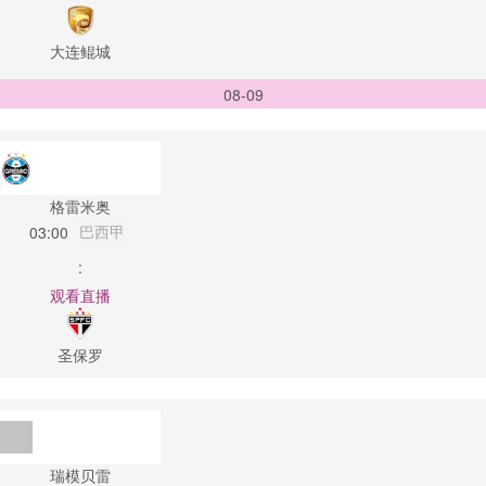
大连鲲城
08-09
格雷米奥
巴西甲
03:00
:
观看直播
圣保罗
瑞模贝雷