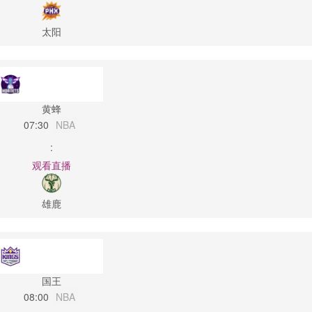
太阳
黄蜂
07:30
NBA
:
观看直播
雄鹿
国王
08:00
NBA