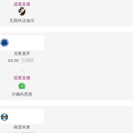
观看直播
瓦斯科达伽马
克鲁塞罗
巴西杯
04:00
:
观看直播
沙佩科恩斯
格雷米奥