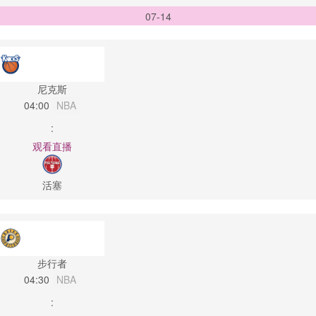
07-14
尼克斯
04:00
NBA
:
观看直播
活塞
步行者
04:30
NBA
: