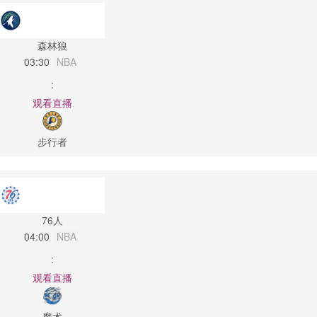
森林狼
03:30
NBA
:
观看直播
步行者
76人
04:00
NBA
:
观看直播
魔术