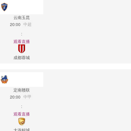
云南玉昆
中超
20:00
:
观看直播
成都蓉城
定南赣联
中甲
20:00
:
观看直播
大连鲲城