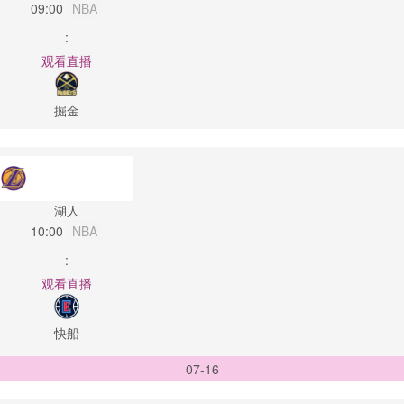
09:00
NBA
:
观看直播
掘金
湖人
10:00
NBA
:
观看直播
快船
07-16