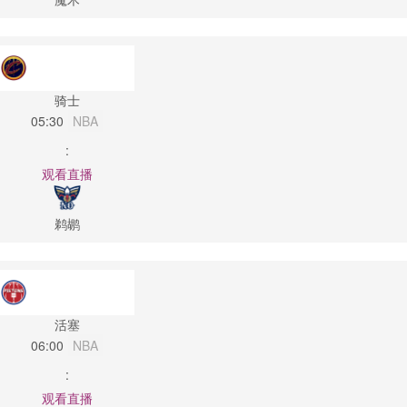
骑士
05:30
NBA
:
观看直播
鹈鹕
活塞
06:00
NBA
:
观看直播