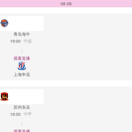
08-08
青岛海牛
中超
19:00
:
观看直播
上海申花
苏州东吴
中甲
19:00
:
观看直播