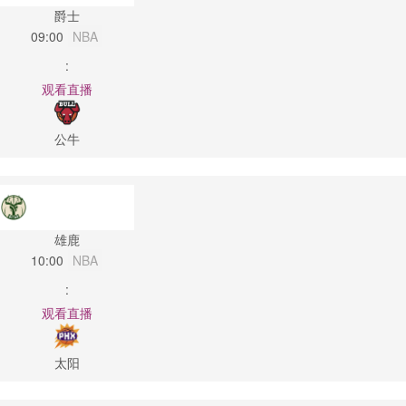
爵士
09:00
NBA
:
观看直播
公牛
雄鹿
10:00
NBA
:
观看直播
太阳