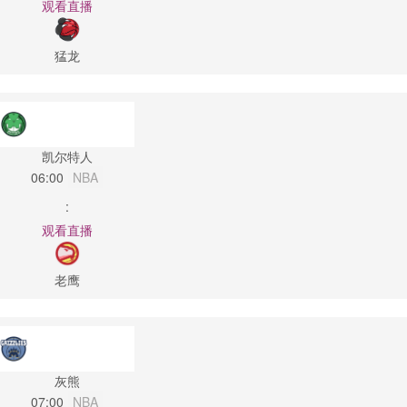
观看直播
猛龙
凯尔特人
06:00
NBA
:
观看直播
老鹰
灰熊
07:00
NBA