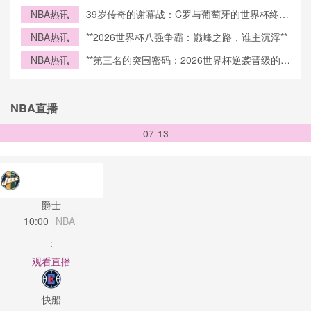
骑兵破袭、中北美铁壁——谁能突围？**
NBA热讯
39岁传奇的谢幕战：C罗与葡萄牙的世界杯终极
篇章
NBA热讯
**2026世界杯八强争霸：巅峰之路，谁主沉浮**
NBA热讯
**第三名的突围密码：2026世界杯逆袭晋级的终
极法则**
NBA直播
07-13
爵士
10:00
NBA
:
观看直播
快船