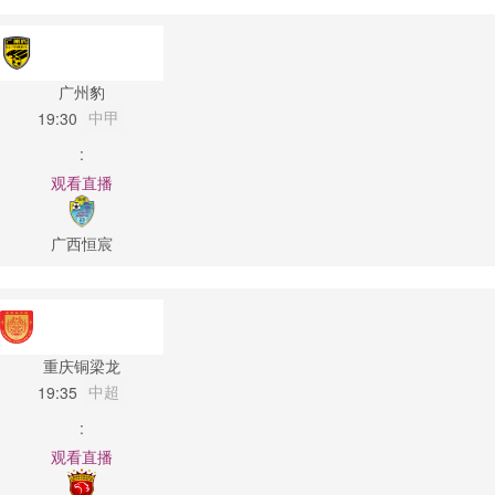
广州豹
中甲
19:30
:
观看直播
广西恒宸
重庆铜梁龙
中超
19:35
:
观看直播