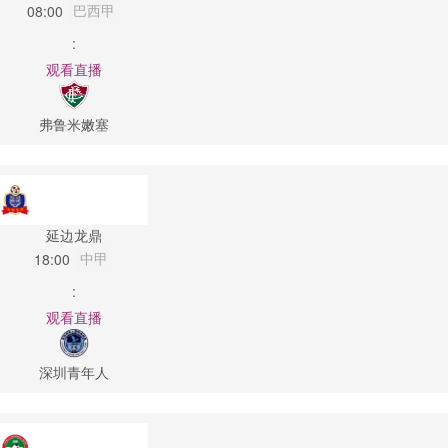
巴西甲
08:00
:
观看直播
弗鲁米嫩塞
延边龙鼎
中甲
18:00
:
观看直播
深圳青年人