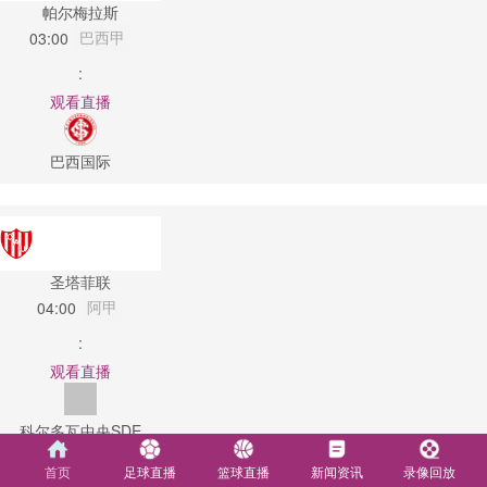
帕尔梅拉斯
巴西甲
03:00
:
观看直播
巴西国际
圣塔菲联
阿甲
04:00
:
观看直播
科尔多瓦中央SDE
首页
足球直播
篮球直播
新闻资讯
录像回放