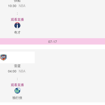
快船
10:30
NBA
:
观看直播
奇才
07-17
雷霆
04:00
NBA
:
观看直播
独行侠