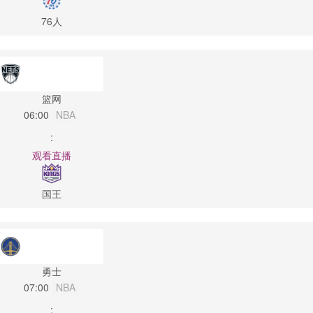
76人
篮网
06:00
NBA
:
观看直播
国王
勇士
07:00
NBA
: