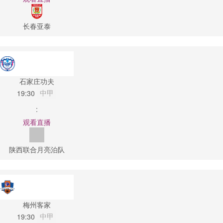
长春亚泰
石家庄功夫
中甲
19:30
:
观看直播
陕西联合月亮泊队
梅州客家
中甲
19:30