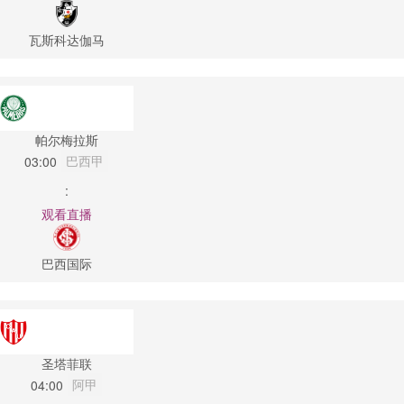
瓦斯科达伽马
帕尔梅拉斯
巴西甲
03:00
:
观看直播
巴西国际
圣塔菲联
阿甲
04:00