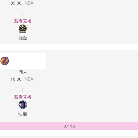
09:00
NBA
:
观看直播
掘金
湖人
10:00
NBA
:
观看直播
快船
07-16