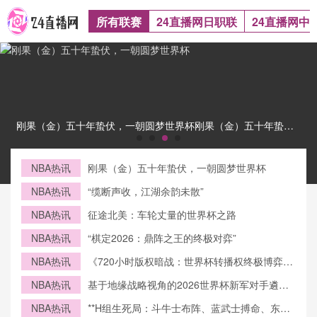
所有联赛
24直播网日职联
24直播网中
刚果（金）五十年蛰伏，一朝圆梦世界杯刚果（金）五十年蛰伏，一朝圆梦世界杯
NBA热讯
刚果（金）五十年蛰伏，一朝圆梦世界杯
NBA热讯
“缆断声收，江湖余韵未散”
NBA热讯
征途北美：车轮丈量的世界杯之路
NBA热讯
“棋定2026：鼎阵之王的终极对弈”
NBA热讯
《720小时版权暗战：世界杯转播权终极博弈全
记录》
NBA热讯
基于地缘战略视角的2026世界杯新军对手遴选
机制探析
NBA热讯
**H组生死局：斗牛士布阵、蓝武士搏命、东欧