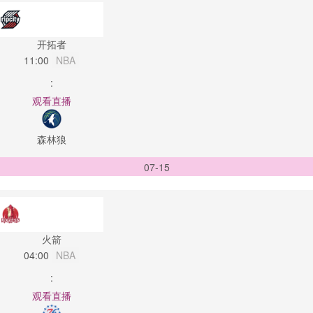
开拓者
11:00
NBA
:
观看直播
森林狼
07-15
火箭
04:00
NBA
:
观看直播