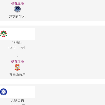
观看直播
深圳青年人
河南队
中超
19:00
:
观看直播
青岛西海岸
无锡吴钩