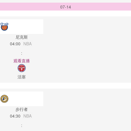
07-14
尼克斯
04:00
NBA
:
观看直播
活塞
步行者
04:30
NBA
: