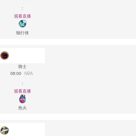
:
观看直播
独行侠
骑士
08:00
NBA
:
观看直播
热火