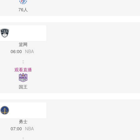
76人
篮网
06:00
NBA
:
观看直播
国王
勇士
07:00
NBA
: