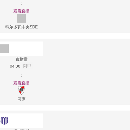
:
观看直播
科尔多瓦中央SDE
泰格雷
阿甲
04:00
:
观看直播
河床