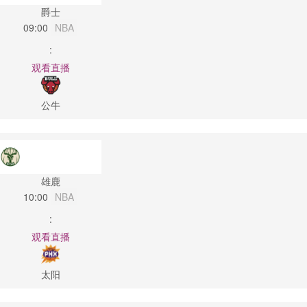
爵士
09:00
NBA
:
观看直播
公牛
雄鹿
10:00
NBA
:
观看直播
太阳