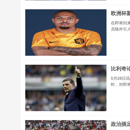
欧洲杯
在即将到
员格外引
比利奇
5月28日
时，对即
政治插足