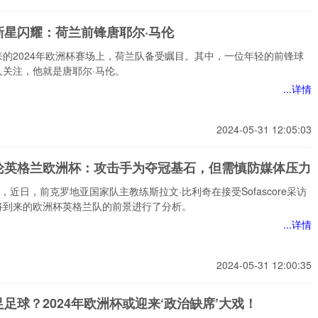
新星闪耀：荷兰前锋唐耶尔·马伦
来的2024年欧洲杯赛场上，荷兰队备受瞩目。其中，一位年轻的前锋球
人关注，他就是唐耶尔·马伦。
...详情
2024-05-31 12:05:03
论英格兰欧洲杯：攻击手为夺冠基石，但需慎防媒体压力
讯，近日，前克罗地亚国家队主教练斯拉文·比利奇在接受Sofascore采访
将到来的欧洲杯英格兰队的前景进行了分析。
...详情
2024-05-31 12:00:35
足球？2024年欧洲杯或迎来‘政治缺席’大戏！