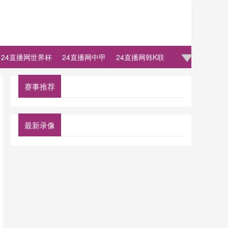
24直播网世界杯
24直播网中甲
24直播网韩K联
赛事推荐
最新录像