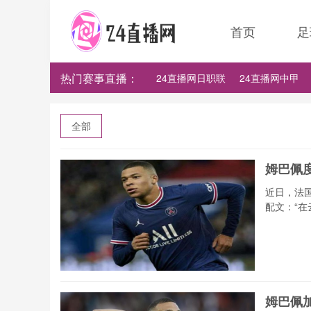
首页
足
热门赛事直播：
24直播网日职联
24直播网中甲
24直播网世界杯
24直播网中超
全部
姆巴佩
近日，法
配文：“在
姆巴佩