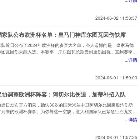
...详情
2024-06-02 11:53:37
国家队公布欧洲杯名单：皇马门神库尔图瓦因伤缺席
家队近日公布了2024年欧洲杯的参赛大名单，令人遗憾的是，皇家马德
尔图瓦因伤未能入选。本赛季，库尔图瓦长期受到重伤困扰，直到赛季末
...详情
2024-06-01 11:59:00
足协调整欧洲杯阵容：阿切尔比伤退，加蒂补招入队
协近日发布官方消息，确认36岁的国际米兰中卫阿切尔比因腹股沟伤势
将到来的欧洲杯赛事。为弥补这一空缺，意大利国家队已紧急征召尤文图
...详情
2024-06-01 11:57:25