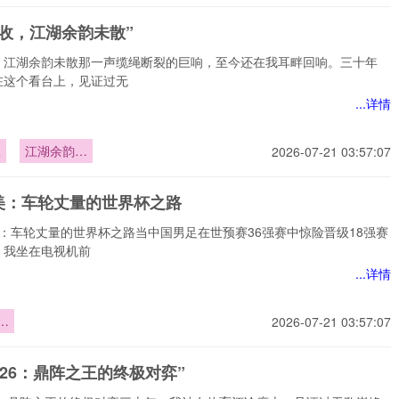
声收，江湖余韵未散”
，江湖余韵未散那一声缆绳断裂的巨响，至今还在我耳畔回响。三十年
在这个看台上，见证过无
...详情
收
江湖余韵未
2026-07-21 03:57:07
散”
美：车轮丈量的世界杯之路
美：车轮丈量的世界杯之路当中国男足在世预赛36强赛中惊险晋级18强赛
，我坐在电视机前
...详情
：
2026-07-21 03:57:07
的
路
026：鼎阵之王的终极对弈”