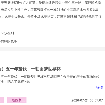
辽宁男篮连得5分扩大优势。爱德华兹连续命中三个三分球，庞峥麟抢断
暴扣后中投得分，江苏男篮打出一波24-6的小高潮将比分反超以81-
，比赛失去悬念。最终全场比赛结束，江苏男篮以85-78逆转战胜了辽
、卡尔在列
任何球队竞争
金）五十年蛰伏，一朝圆梦世界杯
）五十年蛰伏，一朝圆梦世界杯当终场哨声在金沙萨的烈士体育场响起，
（金）陷入了疯狂的欢
...详情
）
一朝圆梦世
2026-07-21 03:57:07
伏
界杯