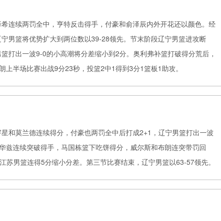
泽希连续两罚全中，亨特反击得手，付豪和俞泽辰内外开花还以颜色。经
宁男篮将优势扩大到两位数以39-28领先。节末阶段辽宁男篮进攻断
篮打出一波9-0的小高潮将分差缩小到2分。奥利弗补篮打破得分荒后，
朗上半场比赛出战9分23秒，投篮2中1得到3分1篮板1助攻。
星和莫兰德连续得分，付豪也两罚全中后打成2+1，辽宁男篮打出一波
爱德华兹连续突破得手，马国栋篮下吃饼得分，威尔斯和布朗连突带罚回
江苏男篮连得5分缩小分差。第三节比赛结束，辽宁男篮以63-57领先。