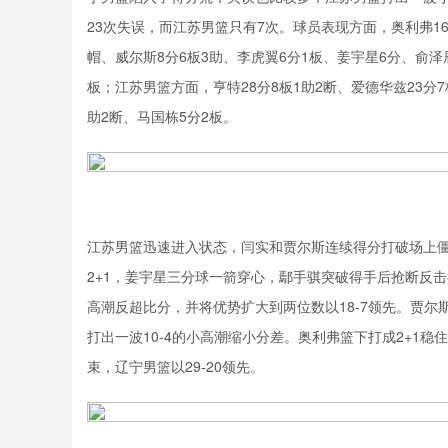
23次失误，而江苏男篮只有7次。球员表现方面，奥利弗16分
帽、威尔斯8分6板3助、李虎翼6分1板、姜宇星6分、俞泽辰
板；江苏男篮方面，亨特28分8板1助2断、爱德华兹23分7
助2断、马国栋5分2板。
江苏男篮迅速进入状态，闫实和贾尔斯连续得分打破场上
2+1，姜宇星三分球一箭穿心，鄢手骐突破得手后抢断反击
高潮反超比分，并将优势扩大到两位数以18-7领先。贾
打出一波10-4的小高潮缩小分差。奥利弗篮下打成2+1
束，辽宁男篮以29-20领先。