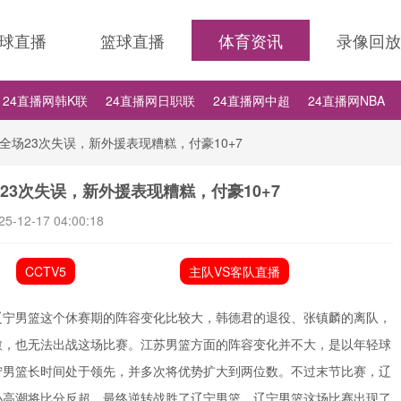
球直播
篮球直播
体育资讯
录像回放
24直播网韩K联
24直播网日职联
24直播网中超
24直播网NBA
24直播网NBA
24直播网世界杯
24直播网中甲
场23次失误，新外援表现糟糕，付豪10+7
3次失误，新外援表现糟糕，付豪10+7
25-12-17 04:00:18
CCTV5
主队VS客队直播
辽宁男篮这个休赛期的阵容变化比较大，韩德君的退役、张镇麟的离队，
愈，也无法出战这场比赛。江苏男篮方面的阵容变化并不大，是以年轻球
宁男篮长时间处于领先，并多次将优势扩大到两位数。不过末节比赛，辽
小高潮将比分反超，最终逆转战胜了辽宁男篮。辽宁男篮这场比赛出现了