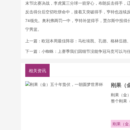
末节比赛决战，李虎翼三分球一箭穿心，布朗反击得手，
反击得分后空切吃饼命中，接着又突破得手，亨特也连续反击
74领先。奥利弗两罚一中，亨特补篮得手，贾尔斯中投得分
宁男篮。
上一篇：
欧冠本周最佳阵容：马杜埃凯、孔德、格林伍德
下一篇：
小蜘蛛：上赛季我们因细节没能争冠马竞可以与
相关资讯
刚果（
刚果（金
整个刚果
刚果（金
五十年蛰