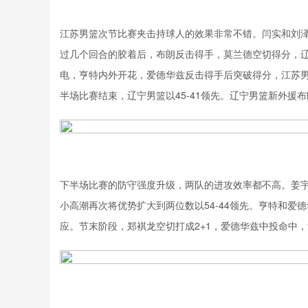
江苏男篮次节比赛夹击持球人的效果非常不错。闫实和刘
过几个回合的胶着后，布朗反击得手，莫兰德空切得分，辽
电，亨特内外开花，爱德华兹反击得手后突破得分，江苏男
半场比赛结束，辽宁男篮以45-41领先。辽宁男篮新外援布
下半场比赛的防守强度升级，两队的进攻效率都不高。姜宇
小高潮再次将优势扩大到两位数以54-44领先。亨特和
应。节末阶段，郑褀龙空切打成2+1，爱德华兹中投命中，