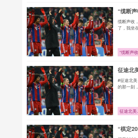
“缆断
缆断声收
了，我坐
“缆断声
征途北
#征途北
的那一刻
征途北美
车轮丈量
世界杯之
“棋定2