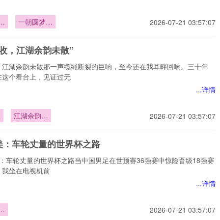
）
一朝圆梦世
2026-07-21 03:57:07
伏
界杯
声收，江湖余韵未散”
，江湖余韵未散那一声缆绳断裂的巨响，至今还在我耳畔回响。三十年
在这个看台上，见证过无
...详情
收
江湖余韵未
2026-07-21 03:57:07
散”
美：车轮丈量的世界杯之路
美：车轮丈量的世界杯之路当中国男足在世预赛36强赛中惊险晋级18强赛
，我坐在电视机前
...详情
：
2026-07-21 03:57:07
的