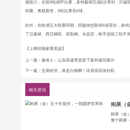
据统计，在前9轮德甲比赛，多特蒙德完成6次零封，打破
科隆、奥格斯堡，9轮比赛丢6球。
此外，在欧洲五大联赛同期，阿森纳也取得6场零封，多
丁汉森林、西汉姆联、富勒姆、水晶宫，枪手连续三轮不失
【上咪咕独家看英超】
上一篇：
媒体人：山东高速男篮签下新外援珀塞尔
下一篇：
交易哈登，真是白痴啊！浓眉卖回洛杉矶
相关资讯
刚果（
刚果（金
整个刚果