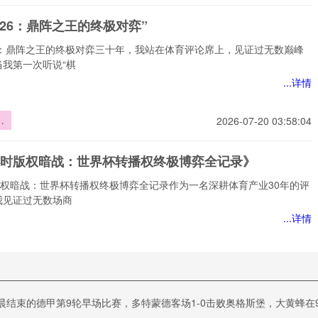
路
026：鼎阵之王的终极对弈”
26：鼎阵之王的终极对弈三十年，我站在体育评论席上，见证过无数巅峰
当我第一次听说“棋
...详情
2026-07-20 03:58:04
鼎
终
0小时版权暗战：世界杯转播权终极博弈全记录》
时版权暗战：世界杯转播权终极博弈全记录作为一名深耕体育产业30年的评
我见证过无数场商
...详情
时
2026-07-20 03:58:04
：
播
缘战略视角的2026世界杯新军对手遴选机制探析
弈
晨结束的德甲第9轮早场比赛，多特蒙德客场1-0击败奥格斯堡，大黄蜂在9
》