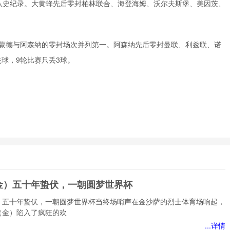
队史纪录。大黄蜂先后零封柏林联合、海登海姆、沃尔夫斯堡、美因茨、
特蒙德与阿森纳的零封场次并列第一。阿森纳先后零封曼联、利兹联、诺
球，9轮比赛只丢3球。
金）五十年蛰伏，一朝圆梦世界杯
）五十年蛰伏，一朝圆梦世界杯当终场哨声在金沙萨的烈士体育场响起，
（金）陷入了疯狂的欢
...详情