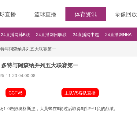
球直播
篮球直播
体育资讯
录像回放
24直播网韩K联
24直播网日职联
24直播网中超
24直播网NBA
24直播网NBA
24直播网世界杯
24直播网中甲
多特与阿森纳并列五大联赛第一
，多特与阿森纳并列五大联赛第一
25-11-23 04:00:08
CCTV5
主队VS客队直播
1-0击败奥格斯堡，大黄蜂在9轮过后取得6胜2平1负的战绩。