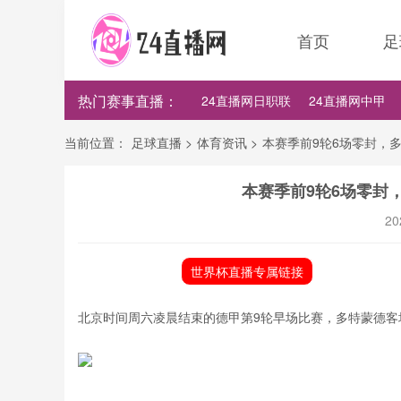
首页
足
热门赛事直播：
24直播网日职联
24直播网中甲
24直播网世界杯
24直播网中超
当前位置：
足球直播
>
体育资讯
>
本赛季前9轮6场零封，
本赛季前9轮6场零封
20
世界杯直播专属链接
北京时间周六凌晨结束的德甲第9轮早场比赛，多特蒙德客场