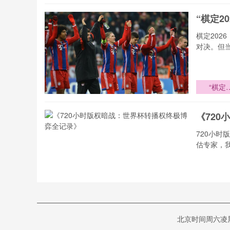
世界杯之
“棋定2
棋定20
对决。但
“棋定
2026：
阵之王的
《72
极对弈”
720小
估专家，
《720小
版权暗战
世界杯转
基于地
权终极博
北京时间周六凌
全记录