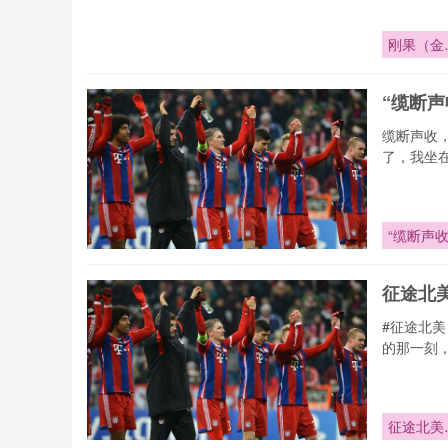
刚果（金
五十年蛰
“缆断
缆断声收
了，我坐
“缆断声
征途北
#征途北
的那一刻
征途北美
车轮丈量