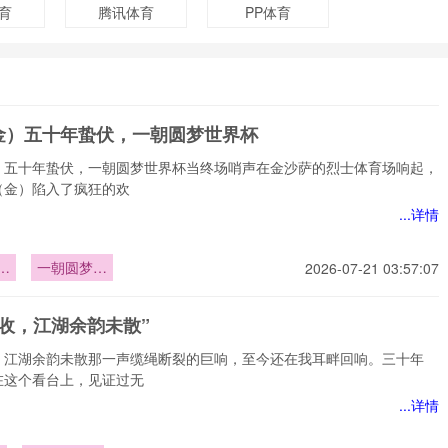
育
腾讯体育
PP体育
金）五十年蛰伏，一朝圆梦世界杯
）五十年蛰伏，一朝圆梦世界杯当终场哨声在金沙萨的烈士体育场响起，
（金）陷入了疯狂的欢
...详情
）
一朝圆梦世
2026-07-21 03:57:07
伏
界杯
声收，江湖余韵未散”
，江湖余韵未散那一声缆绳断裂的巨响，至今还在我耳畔回响。三十年
在这个看台上，见证过无
...详情