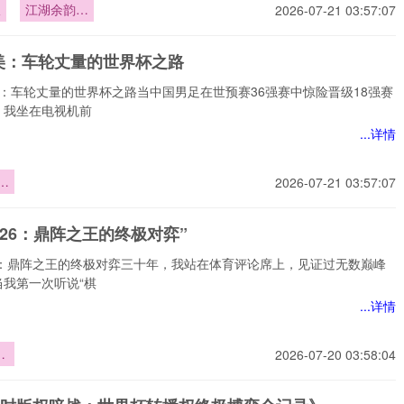
收
江湖余韵未
2026-07-21 03:57:07
散”
美：车轮丈量的世界杯之路
美：车轮丈量的世界杯之路当中国男足在世预赛36强赛中惊险晋级18强赛
，我坐在电视机前
...详情
：
2026-07-21 03:57:07
的
路
026：鼎阵之王的终极对弈”
26：鼎阵之王的终极对弈三十年，我站在体育评论席上，见证过无数巅峰
当我第一次听说“棋
...详情
2026-07-20 03:58:04
鼎
终