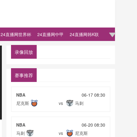
24直播网世界杯
24直播网中甲
24直播网韩K联
录像回放
赛事推荐
NBA
06-17 08:30
尼克斯
马刺
vs
NBA
06-20 08:30
马刺
尼克斯
vs